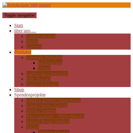
Toggle navigation
Start
über uns …
Unsere Mission
Presse
Karriere
Produkte
Saisonale Produkte
Weihnachten
Ostern
Liebevolle Geschenke
Edle Pralinés
Partner Editionen
Shop
Spendenprojekte
Stiftung Bayern gegen Krebs
KlinikClowns Bayern
BayWa Stiftung
WeQ Learning – More than IQ
Roland Berger Stiftung
Archiv
Wünsch Dir was