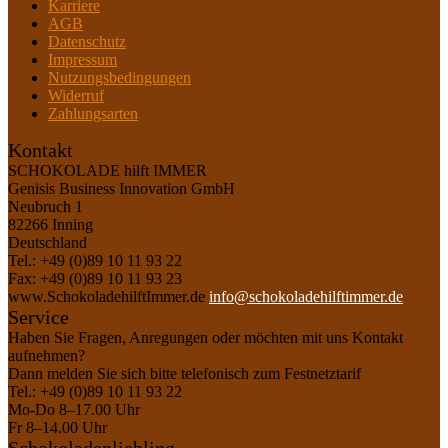
Karriere
AGB
Datenschutz
Impressum
Nutzungsbedingungen
Widerruf
Zahlungsarten
Kontakt
SCHOKOLADE hilft IMMER
Genisis Business Innovation GmbH
Neubruch 1
82266 Inning
Deutschland
Tel.: +49 (0)89 10 11 93 22
Fax: +49 (0)89 10 11 93 23
www.SchokoladehilftImmer.de
info@schokoladehilftimmer.de
Service
Haben Sie Fragen, Anregungen oder möchten mit uns Kontakt
aufnehmen?
Dann melden Sie sich bitte telefonisch zum Festnetztarif
Tel.: +49 (0)89 10 11 93 22
Mo-Do 8–17.00 Uhr
Fr 8–14.00 Uhr